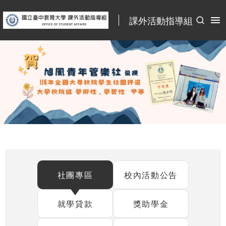
:::
課外活動指導組
:::
社團專區
校內活動公告
就學貸款
獎助學金