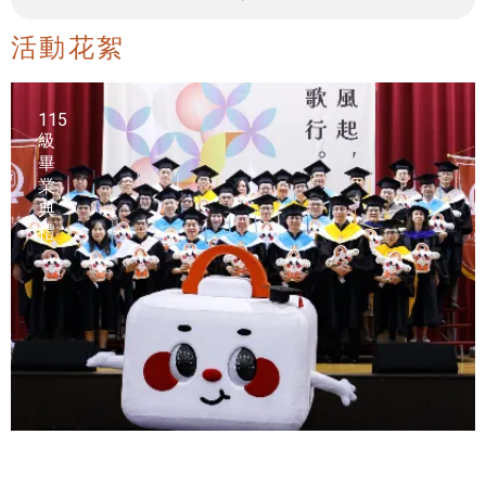
活動花絮
115
級
畢
業
典
禮